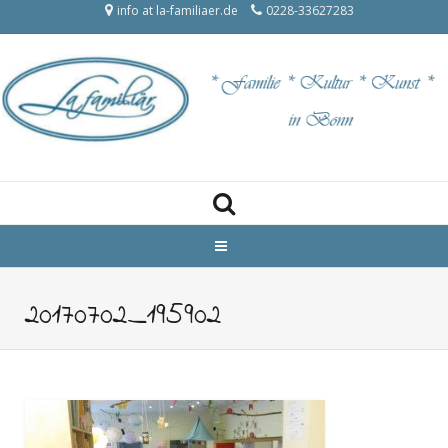
info at la-familiaer.de
0228-33627283
20170702_195902